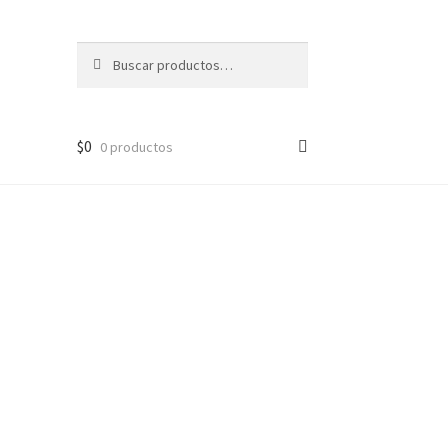
Buscar
Buscar
por:
$
0
0 productos