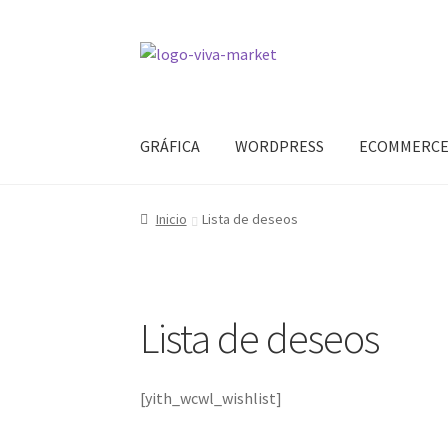
Ir
Ir
a
al
la
contenido
navegación
GRÁFICA
WORDPRESS
ECOMMERC
Inicio
Lista de deseos
Lista de deseos
[yith_wcwl_wishlist]