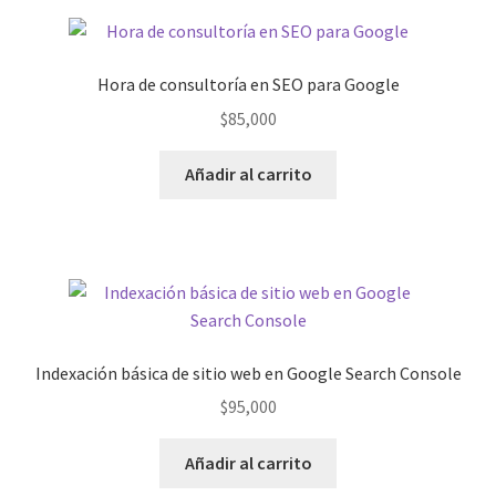
variantes.
$65,000
Las
opciones
Hora de consultoría en SEO para Google
se
$
85,000
pueden
elegir
Añadir al carrito
en
la
página
de
producto
Indexación básica de sitio web en Google Search Console
$
95,000
Añadir al carrito