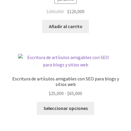
SEO
El
El
$
200,000
$
120,000
precio
precio
Expandi
CURSOS
original
actual
Añadir al carrito
el
era:
es:
menú
MI COMPRA
$200,000.
$120,000.
hijo
Escritura de artículos amigables con SEO para blogs y
sitios web
Rango
$
25,000
-
$
65,000
de
Este
precios:
Seleccionar opciones
producto
desde
tiene
$25,000
múltiples
hasta