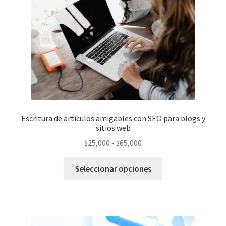
Escritura de artículos amigables con SEO para blogs y
sitios web
Rango
$
25,000
-
$
65,000
de
Este
precios:
Seleccionar opciones
producto
desde
tiene
$25,000
múltiples
hasta
variantes.
$65,000