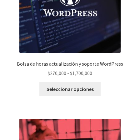
Bolsa de horas actualización y soporte WordPress
Rango
$
270,000
-
$
1,700,000
de
Este
precios:
Seleccionar opciones
producto
desde
tiene
$270,000
múltiples
hasta
variantes.
$1,700,000
Las
opciones