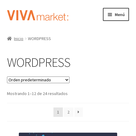
Ir
Ir
Menú
a
al
la
contenido
GRÁFICA
navegación
Inicio
WORDPRESS
WORDPRESS
WORDPRESS
Expandi
ECOMMERCE
el
menú
Expandi
SITIOS WEB
hijo
el
menú
Mostrando 1–12 de 24 resultados
DISEÑO Y DESARROLLO
hijo
SOPORTE TÉCNICO
1
2
SEGURIDAD