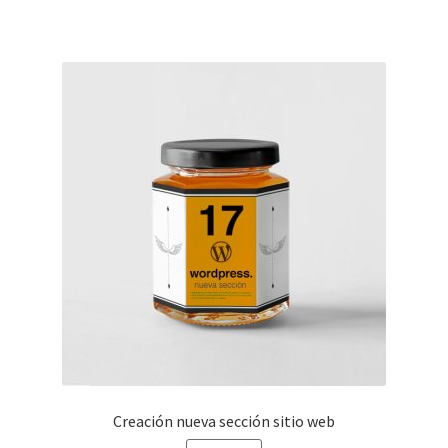
$197,000.
$180,000.
Creación nueva sección sitio web