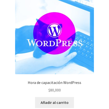
Las
opciones
se
pueden
elegir
en
la
página
de
producto
Hora de capacitación WordPress
$
80,000
Añadir al carrito