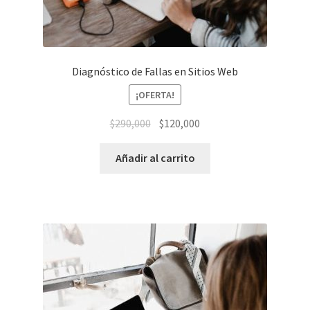
Diagnóstico de Fallas en Sitios Web
¡OFERTA!
El
El
$
290,000
$
120,000
precio
precio
original
actual
Añadir al carrito
era:
es:
$290,000.
$120,000.