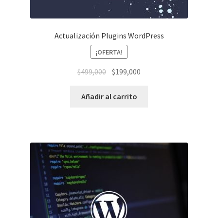
Actualización Plugins WordPress
¡OFERTA!
El
El
$
499,000
$
199,000
precio
precio
original
actual
Añadir al carrito
era:
es:
$499,000.
$199,000.