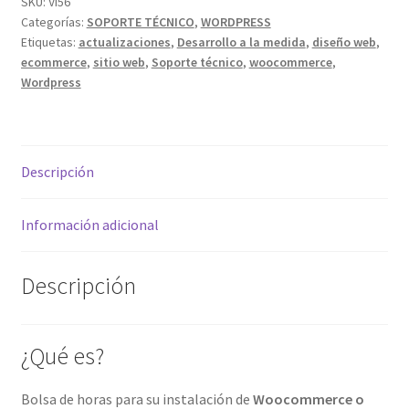
y
SKU:
VI56
Categorías:
SOPORTE TÉCNICO
,
WORDPRESS
soporte
Etiquetas:
actualizaciones
,
Desarrollo a la medida
,
diseño web
,
Wordpress
ecommerce
,
sitio web
,
Soporte técnico
,
woocommerce
,
cantidad
Wordpress
Descripción
Información adicional
Descripción
¿Qué es?
Bolsa de horas para su instalación de
Woocommerce o