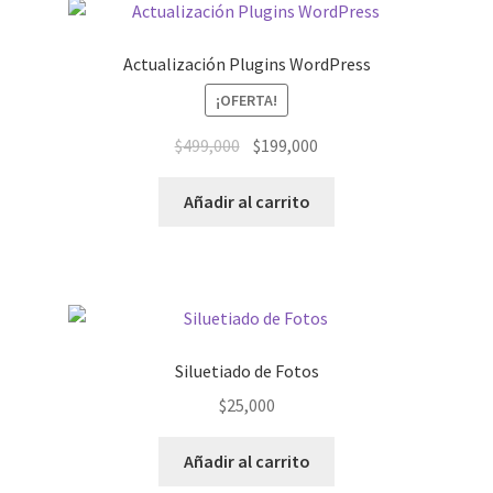
Actualización Plugins WordPress
¡OFERTA!
El
El
$
499,000
$
199,000
precio
precio
original
actual
Añadir al carrito
era:
es:
$499,000.
$199,000.
Siluetiado de Fotos
$
25,000
Añadir al carrito