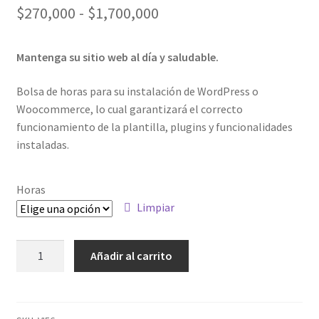
Rango
$
270,000
-
$
1,700,000
de
Mantenga su sitio web al día y saludable.
precios:
desde
Bolsa de horas para su instalación de WordPress o
Woocommerce, lo cual garantizará el correcto
$270,000
funcionamiento de la plantilla, plugins y funcionalidades
hasta
instaladas.
$1,700,000
Horas
Limpiar
Bolsa
Añadir al carrito
de
horas
actualización