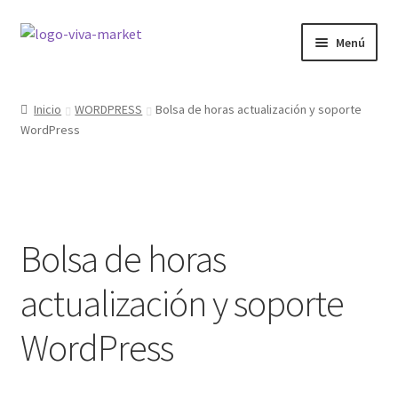
Ir
Ir
Menú
a
al
la
contenido
GRÁFICA
navegación
Inicio
WORDPRESS
Bolsa de horas actualización y soporte
WordPress
WORDPRESS
Expandi
ECOMMERCE
el
menú
Expandi
SITIOS WEB
hijo
el
Bolsa de horas
menú
Expandi
CURSOS
hijo
actualización y soporte
el
menú
MI COMPRA
WordPress
hijo