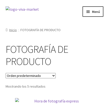
Ir
Ir
Menú
a
al
la
contenido
GRÁFICA
navegación
Inicio
FOTOGRAFÍA DE PRODUCTO
WORDPRESS
FOTOGRAFÍA DE
ECOMMERCE
PRODUCTO
SITIOS WEB
CURSOS
Mostrando los 5 resultados
MI COMPRA