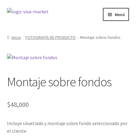
Ir
Ir
Menú
a
al
la
contenido
GRÁFICA
navegación
Inicio
FOTOGRAFÍA DE PRODUCTO
Montaje sobre fondos
WORDPRESS
ECOMMERCE
Montaje sobre fondos
SITIOS WEB
CURSOS
$
48,000
MI COMPRA
Incluye siluetiado y montaje sobre fondo seleccionado por
el cliente.