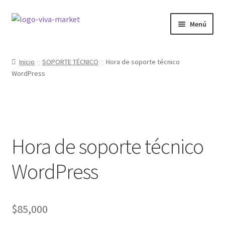
Ir
Ir
Menú
a
al
la
contenido
GRÁFICA
navegación
Inicio
SOPORTE TÉCNICO
Hora de soporte técnico
WordPress
WORDPRESS
ECOMMERCE
SITIOS WEB
Hora de soporte técnico
CURSOS
WordPress
MI COMPRA
$
85,000