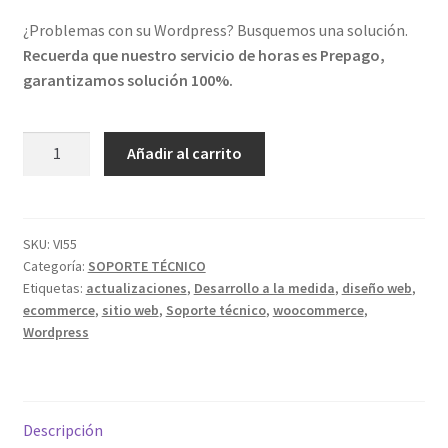
¿Problemas con su Wordpress? Busquemos una solución.
Recuerda que nuestro servicio de horas es Prepago,
garantizamos solución 100%.
Hora
Añadir al carrito
de
soporte
técnico
Wordpress
SKU:
VI55
Categoría:
SOPORTE TÉCNICO
cantidad
Etiquetas:
actualizaciones
,
Desarrollo a la medida
,
diseño web
,
ecommerce
,
sitio web
,
Soporte técnico
,
woocommerce
,
Wordpress
Descripción