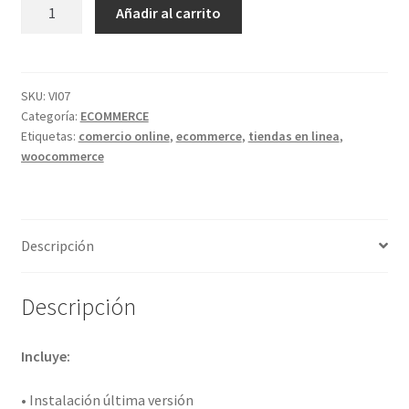
Instalación
Añadir al carrito
Woocommerce
cantidad
SKU:
VI07
Categoría:
ECOMMERCE
Etiquetas:
comercio online
,
ecommerce
,
tiendas en linea
,
woocommerce
Descripción
Descripción
Incluye:
• Instalación última versión