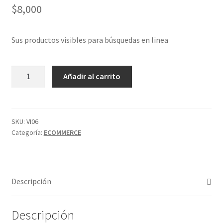
$
8,000
Sus productos visibles para búsquedas en linea
Optimización
Añadir al carrito
de
productos
para
buscadores
SKU:
VI06
Categoría:
ECOMMERCE
cantidad
Descripción
Descripción