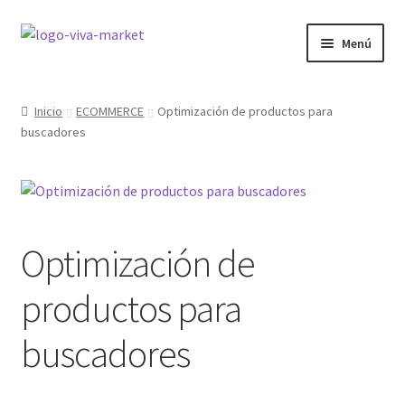
Ir
Ir
Menú
a
al
la
contenido
GRÁFICA
navegación
Inicio
ECOMMERCE
Optimización de productos para
buscadores
WORDPRESS
ECOMMERCE
SITIOS WEB
Optimización de
CURSOS
productos para
MI COMPRA
buscadores