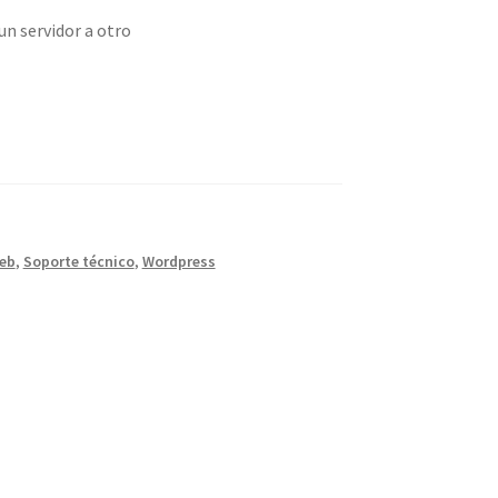
un servidor a otro
web
,
Soporte técnico
,
Wordpress