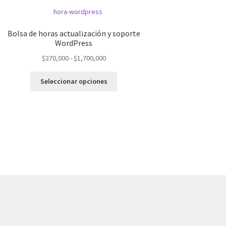
Bolsa de horas actualización y soporte
WordPress
Rango
$
270,000
-
$
1,700,000
de
Este
precios:
Seleccionar opciones
producto
desde
tiene
$270,000
múltiples
hasta
variantes.
$1,700,000
Las
opciones
se
pueden
elegir
en
la
página
de