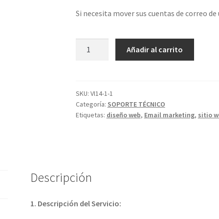
Si necesita mover sus cuentas de correo de 
Migración
Añadir al carrito
cuentas
de
correo
cantidad
SKU:
VI14-1-1
Categoría:
SOPORTE TÉCNICO
Etiquetas:
diseño web
,
Email marketing
,
sitio 
Descripción
1. Descripción del Servicio: