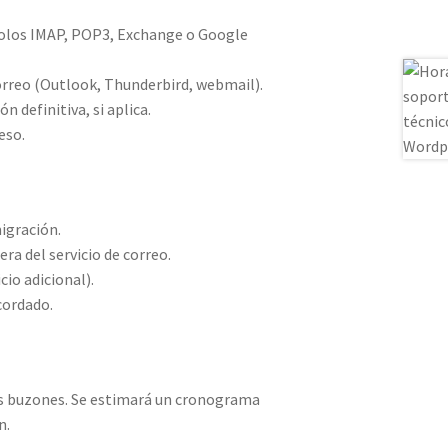
colos IMAP, POP3, Exchange o Google
orreo (Outlook, Thunderbird, webmail).
 definitiva, si aplica.
eso.
igración.
era del servicio de correo.
cio adicional).
cordado.
s buzones. Se estimará un cronograma
n.