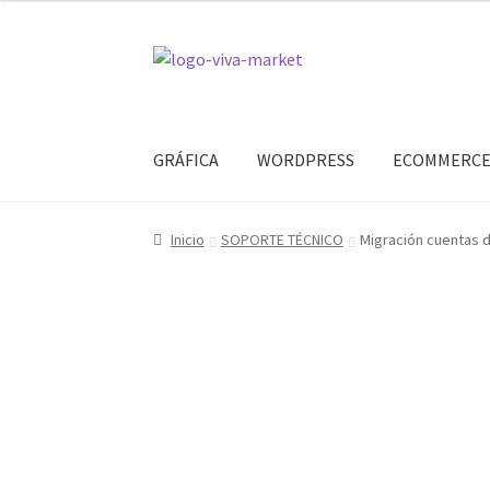
Ir
Ir
a
al
la
contenido
navegación
GRÁFICA
WORDPRESS
ECOMMERC
Inicio
SOPORTE TÉCNICO
Migración cuentas 