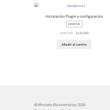
Instalación Plugin y configuración
¡OFERTA!
El
El
$
290,000
$
120,000
precio
precio
original
actual
Añadir al carrito
era:
es:
$290,000.
$120,000.
© Mercado Microservicios 2026