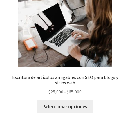
Escritura de artículos amigables con SEO para blogs y
sitios web
Rango
$
25,000
-
$
65,000
de
Este
precios:
Seleccionar opciones
producto
desde
tiene
$25,000
múltiples
hasta