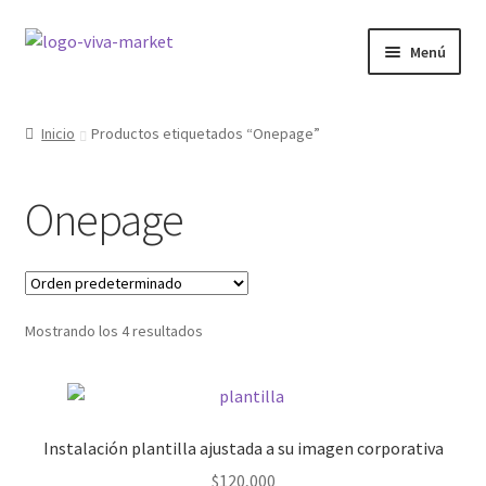
Ir
Ir
Menú
a
al
la
contenido
GRÁFICA
navegación
Inicio
Productos etiquetados “Onepage”
WORDPRESS
Onepage
Expandi
ECOMMERCE
el
menú
Expandi
SITIOS WEB
hijo
el
menú
Expandi
Mostrando los 4 resultados
CURSOS
hijo
el
menú
MI COMPRA
hijo
Instalación plantilla ajustada a su imagen corporativa
$
120,000