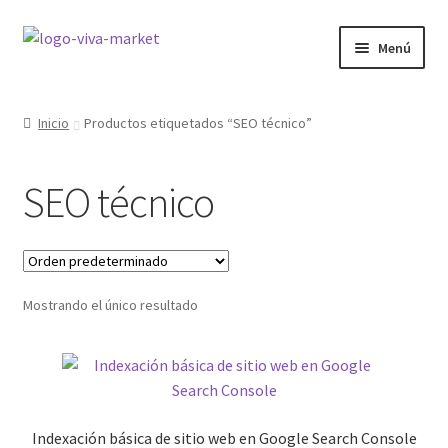
Ir
Ir
Menú
a
al
la
contenido
GRÁFICA
navegación
Inicio
Productos etiquetados “SEO técnico”
WORDPRESS
SEO técnico
Expandi
ECOMMERCE
el
menú
Expandi
SITIOS WEB
hijo
el
menú
Expandi
Mostrando el único resultado
CURSOS
hijo
el
menú
MI COMPRA
hijo
Indexación básica de sitio web en Google Search Console