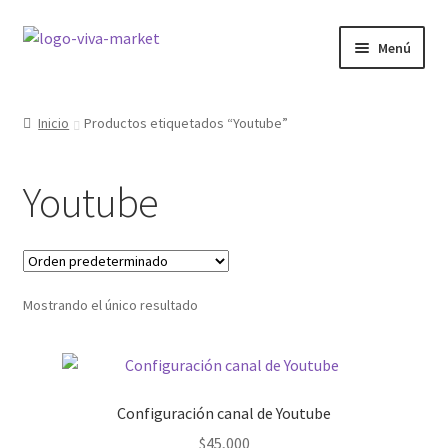
Ir
Ir
Menú
a
al
la
contenido
GRÁFICA
navegación
Inicio
Productos etiquetados “Youtube”
WORDPRESS
Youtube
ECOMMERCE
SITIOS WEB
Mostrando el único resultado
CURSOS
MI COMPRA
Configuración canal de Youtube
$
45,000