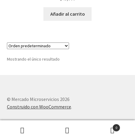
Añadir al carrito
Mostrando el único resultado
© Mercado Microservicios 2026
Construido con WooCommerce
.
0
Buscar
Buscar