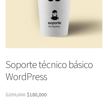
Soporte técnico básico
WordPress
El
El
$
299,000
$
180,000
precio
precio