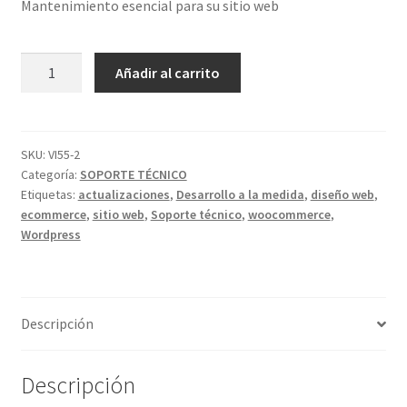
Mantenimiento esencial para su sitio web
original
actual
era:
es:
Soporte
Añadir al carrito
$299,000.
$180,000.
técnico
básico
Wordpress
cantidad
SKU:
VI55-2
Categoría:
SOPORTE TÉCNICO
Etiquetas:
actualizaciones
,
Desarrollo a la medida
,
diseño web
,
ecommerce
,
sitio web
,
Soporte técnico
,
woocommerce
,
Wordpress
Descripción
Descripción