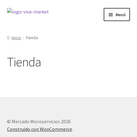
Ir
Ir
Menú
a
al
la
contenido
GRÁFICA
navegación
Inicio
Tienda
WORDPRESS
Tienda
ECOMMERCE
SITIOS WEB
CURSOS
MI COMPRA
© Mercado Microservicios 2026
Construido con WooCommerce
.