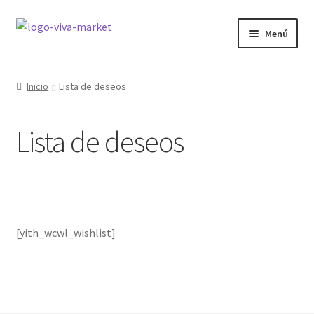
Ir
Ir
Menú
a
al
la
contenido
GRÁFICA
navegación
Inicio
Lista de deseos
WORDPRESS
Lista de deseos
ECOMMERCE
SITIOS WEB
CURSOS
[yith_wcwl_wishlist]
MI COMPRA