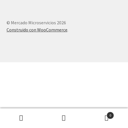
© Mercado Microservicios 2026
Construido con WooCommerce
.
0
Buscar
Buscar