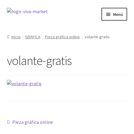
Ir
Ir
Menú
a
al
la
contenido
GRÁFICA
navegación
Inicio
GRAFICA
Pieza gráfica online
volante-gratis
WORDPRESS
volante-gratis
ECOMMERCE
SITIOS WEB
CURSOS
MI COMPRA
Navegación
Anterior:
Pieza gráfica online