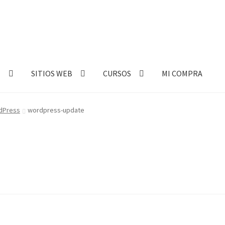
E
SITIOS WEB
CURSOS
MI COMPRA
rdPress
wordpress-update