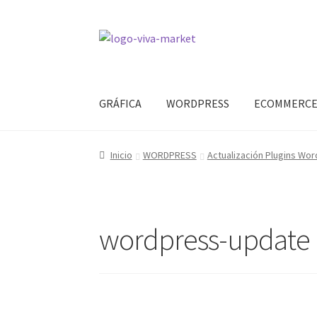
Ir
Ir
a
al
la
contenido
navegación
GRÁFICA
WORDPRESS
ECOMMERC
Inicio
WORDPRESS
Actualización Plugins Wo
wordpress-update