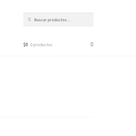
Buscar
Buscar
por:
$
0
0 productos