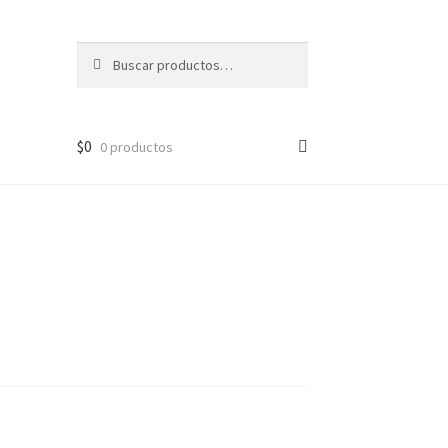
Buscar
Buscar
por:
$
0
0 productos