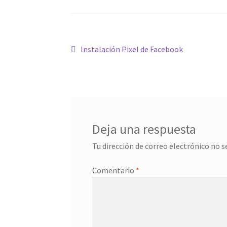
Navegación
Anterior:
Instalación Pixel de Facebook
de
entradas
Deja una respuesta
Tu dirección de correo electrónico no s
Comentario
*