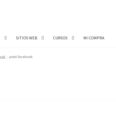
E
SITIOS WEB
CURSOS
MI COMPRA
book
pixel-facebook