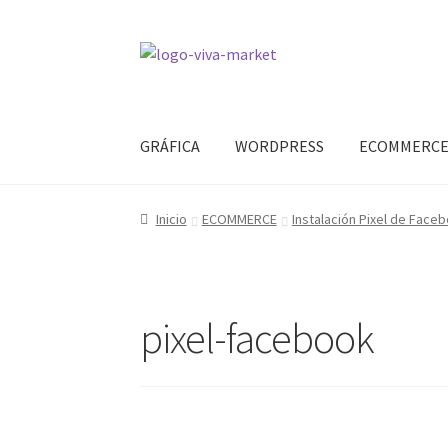
Ir
Ir
a
al
la
contenido
navegación
GRÁFICA
WORDPRESS
ECOMMERC
Inicio
ECOMMERCE
Instalación Pixel de Face
pixel-facebook