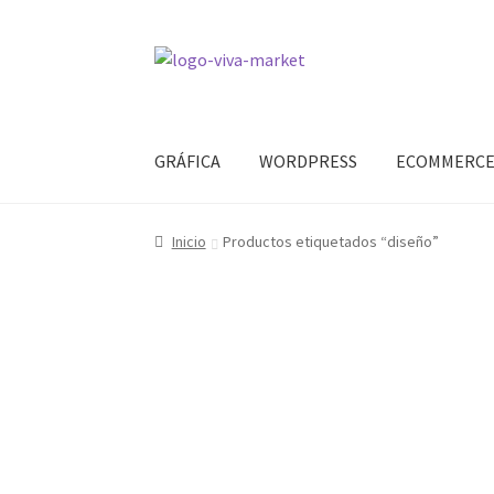
Ir
Ir
a
al
la
contenido
navegación
GRÁFICA
WORDPRESS
ECOMMERC
Inicio
Productos etiquetados “diseño”