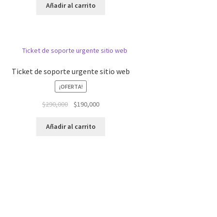
original
actual
Añadir al carrito
era:
es:
$440,000.
$220,000.
Ticket de soporte urgente sitio web
¡OFERTA!
El
El
$
290,000
$
190,000
precio
precio
original
actual
Añadir al carrito
era:
es:
$290,000.
$190,000.