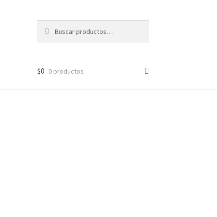
Buscar
Buscar
por:
$
0
0 productos