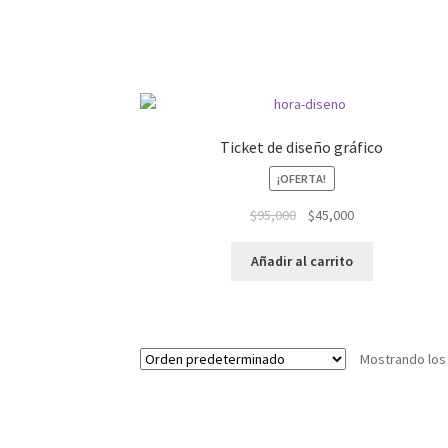
Ticket de diseño gráfico
¡OFERTA!
El
El
$
95,000
$
45,000
precio
precio
original
actual
Añadir al carrito
era:
es:
$95,000.
$45,000.
Mostrando los