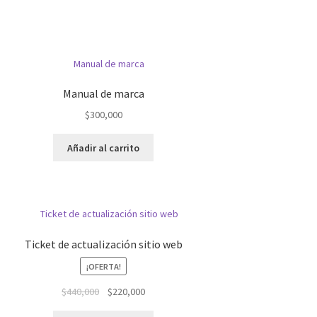
Manual de marca
$
300,000
Añadir al carrito
Ticket de actualización sitio web
¡OFERTA!
El
El
$
440,000
$
220,000
precio
precio