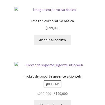
hasta
variantes.
$397,000
Las
opciones
Imagen corporativa básica
se
$
699,000
pueden
elegir
Añadir al carrito
en
la
página
de
producto
Ticket de soporte urgente sitio web
¡OFERTA!
El
El
$
290,000
$
190,000
precio
precio
original
actual