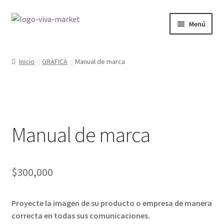
Ir
Ir
Menú
a
al
la
contenido
GRÁFICA
navegación
Inicio
GRAFICA
Manual de marca
WORDPRESS
ECOMMERCE
Manual de marca
SITIOS WEB
CURSOS
$
300,000
MI COMPRA
Proyecte la imagen de su producto o empresa de manera
correcta en todas sus comunicaciones.