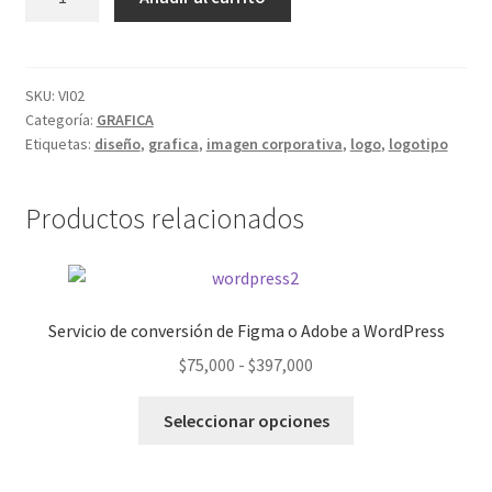
de
marca
cantidad
SKU:
VI02
Categoría:
GRAFICA
Etiquetas:
diseño
,
grafica
,
imagen corporativa
,
logo
,
logotipo
Productos relacionados
Servicio de conversión de Figma o Adobe a WordPress
Rango
$
75,000
-
$
397,000
de
Este
precios:
Seleccionar opciones
producto
desde
tiene
$75,000
múltiples