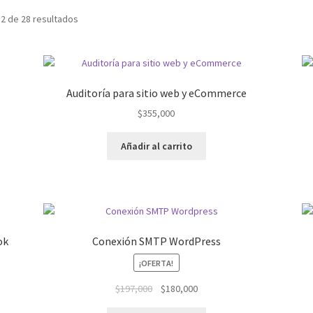
2 de 28 resultados
Auditoría para sitio web y eCommerce
$
355,000
Añadir al carrito
ok
Conexión SMTP WordPress
¡OFERTA!
El
El
$
197,000
$
180,000
precio
precio