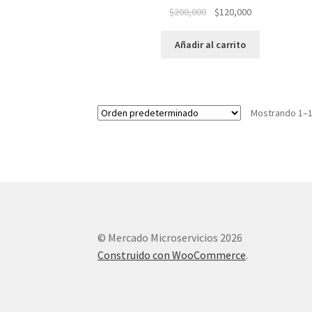
El
El
$
200,000
$
120,000
precio
precio
original
actual
Añadir al carrito
era:
es:
$200,000.
$120,000.
Mostrando 1–1
© Mercado Microservicios 2026
Construido con WooCommerce
.