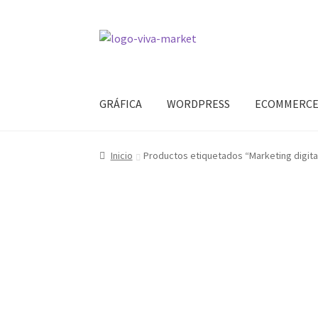
Ir
Ir
a
al
la
contenido
navegación
GRÁFICA
WORDPRESS
ECOMMERC
Inicio
Productos etiquetados “Marketing digita