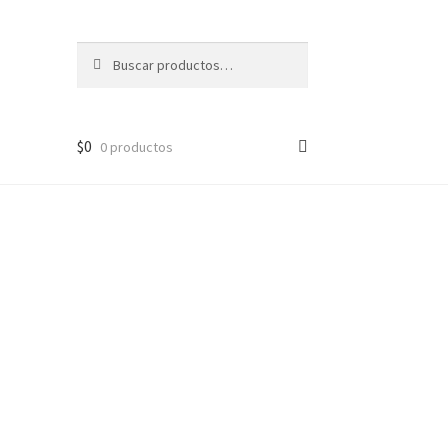
Buscar
Buscar
por:
$
0
0 productos