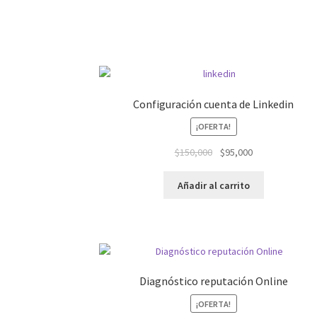
Configuración cuenta de Linkedin
¡OFERTA!
El
El
$
150,000
$
95,000
precio
precio
original
actual
Añadir al carrito
era:
es:
$150,000.
$95,000.
Diagnóstico reputación Online
¡OFERTA!