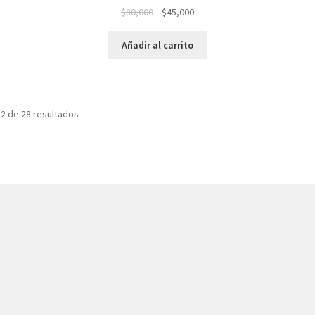
El
El
$
80,000
$
45,000
precio
precio
original
actual
Añadir al carrito
era:
es:
$80,000.
$45,000.
2 de 28 resultados