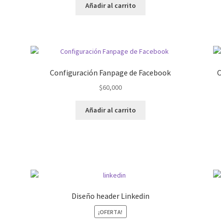
original
actual
Añadir al carrito
era:
es:
$197,000.
$180,000.
Configuración Fanpage de Facebook
C
$
60,000
Añadir al carrito
Diseño header Linkedin
¡OFERTA!