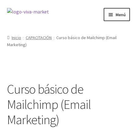
Ir
Ir
Menú
a
al
la
contenido
GRÁFICA
navegación
Inicio
CAPACITACIÓN
Curso básico de Mailchimp (Email
Marketing)
WORDPRESS
ECOMMERCE
SITIOS WEB
Curso básico de
CURSOS
Mailchimp (Email
MI COMPRA
Marketing)