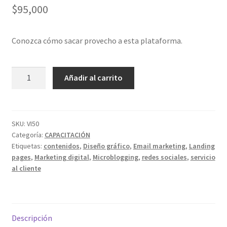
$
95,000
Conozca cómo sacar provecho a esta plataforma.
Curso
Añadir al carrito
básico
de
Mailchimp
(Email
SKU:
VI50
Categoría:
CAPACITACIÓN
Marketing)
Etiquetas:
contenidos
,
Diseño gráfico
,
Email marketing
,
Landing
cantidad
pages
,
Marketing digital
,
Microblogging
,
redes sociales
,
servicio
al cliente
Descripción