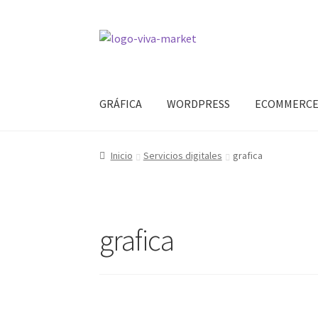
Ir
Ir
a
al
la
contenido
navegación
GRÁFICA
WORDPRESS
ECOMMERC
Inicio
Servicios digitales
grafica
grafica